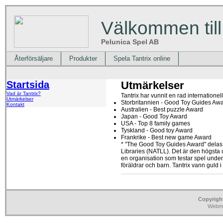
Välkommen till
Pelunica Spel AB
Återförsäljare
Produkter
Spela Tantrix online
Startsida
Utmärkelser
Vad är Tantrix?
Tantrix har vunnit en rad internationel
Utmärkelser
Storbritannien - Good Toy Guides Aw
Kontakt
Australien - Best puzzle Award
Japan - Good Toy Award
USA - Top 8 family games
Tyskland - Good toy Award
Frankrike - Best new game Award
* "The Good Toy Guides Award" delas u
Libraries (NATLL). Det är den högsta u
en organisation som testar spel under 
föräldrar och barn. Tantrix vann guld 
Copyrigh
Webma