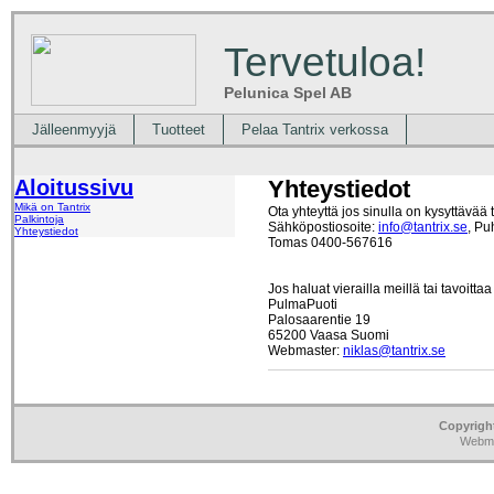
Tervetuloa!
Pelunica Spel AB
Jälleenmyyjä
Tuotteet
Pelaa Tantrix verkossa
Aloitussivu
Yhteystiedot
Mikä on Tantrix
Ota yhteyttä jos sinulla on kysyttävää 
Palkintoja
Sähköpostiosoite:
info@tantrix.se
, Pu
Yhteystiedot
Tomas 0400-567616
Jos haluat vierailla meillä tai tavoittaa
PulmaPuoti
Palosaarentie 19
65200 Vaasa Suomi
Webmaster:
niklas@tantrix.se
Copyrigh
Webma